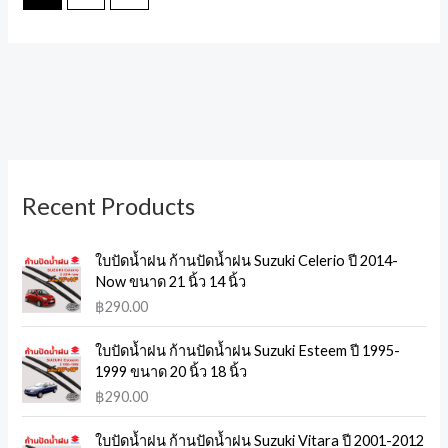
8
1
1
2
1
1
3
1
6
1
Recent Products
p
0
0
0
9
7
1
0
p
3
r
p
p
p
p
p
p
p
r
p
ใบปัดน้ำฝน ก้านปัดน้ำฝน Suzuki Celerio ปี 2014-
o
r
r
r
r
r
r
r
o
r
Now ขนาด 21 นิ้ว 14 นิ้ว
d
o
o
o
o
o
o
o
d
o
฿
290.00
u
d
d
d
d
d
d
d
u
d
c
u
u
u
u
u
u
u
c
u
ใบปัดน้ำฝน ก้านปัดน้ำฝน Suzuki Esteem ปี 1995-
1999 ขนาด 20 นิ้ว 18 นิ้ว
t
c
c
c
c
c
c
c
t
c
฿
290.00
s
t
t
t
t
t
t
t
s
t
s
s
s
s
s
s
s
s
ใบปัดน้ำฝน ก้านปัดน้ำฝน Suzuki Vitara ปี 2001-2012