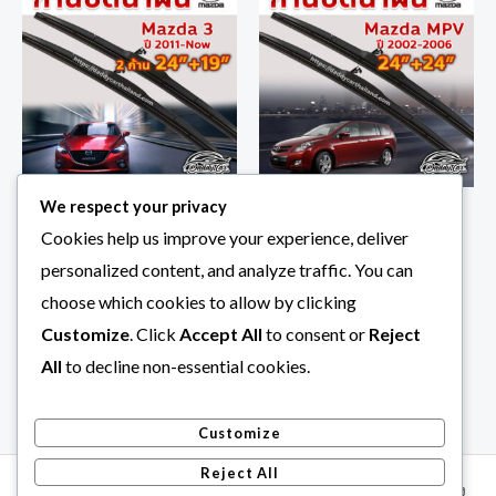
We respect your privacy
ใบปัดน้ำฝน ก้านปัดน้ำฝน
ใบปัดน้ำฝน ก้านปัดน้ำฝน
Cookies help us improve your experience, deliver
Mazda 3 ปี 2011- Now ขนาด
Mazda Mpv ปี 2002-2006
personalized content, and analyze traffic. You can
24 นิ้ว 19 นิ้ว
ขนาด 24 นิ้ว 24 นิ้ว
choose which cookies to allow by clicking
ก้านปัดน้ำฝน Mazda
ก้านปัดน้ำฝน Mazda
฿
290.00
฿
290.00
Customize
. Click
Accept All
to consent or
Reject
All
to decline non-essential cookies.
Customize
Reject All
Copyright © 2026 Daddycar ก้านปัดน้ำฝน ราคาโรงาน คุณภาพสั่ง