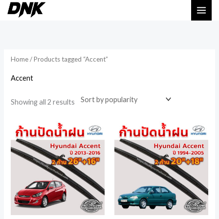
Skip
to
Sorted
by
content
popularity
Home
/ Products tagged “Accent”
Accent
Showing all 2 results