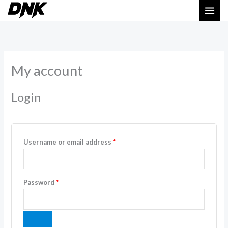
Skip
to
Required
Required
content
My account
Login
Username or email address
*
Password
*