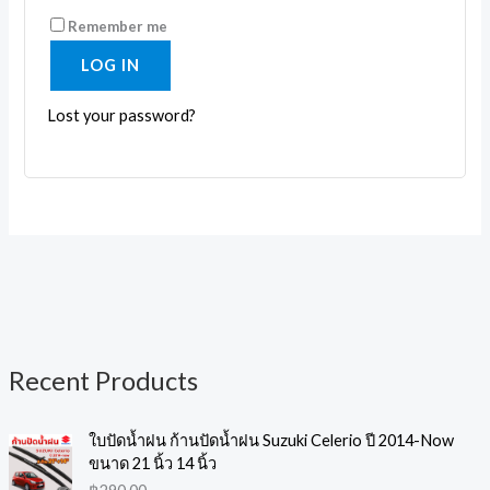
Remember me
LOG IN
Lost your password?
Recent Products
8
1
1
2
1
1
3
1
6
1
p
0
0
0
9
7
1
0
p
3
ใบปัดน้ำฝน ก้านปัดน้ำฝน Suzuki Celerio ปี 2014-Now
r
p
p
p
p
p
p
p
r
p
ขนาด 21 นิ้ว 14 นิ้ว
o
r
r
r
r
r
r
r
o
r